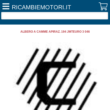
RICAMBIEMOTORI.IT
ALBERO A CAMME APIRAZ. 194 JMTEURO 3 046