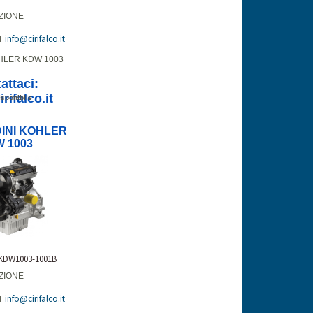
ZIONE
info@cirifalco.it
T
HLER KDW 1003
attaci:
rifalco.it
sponibile
INI KOHLER
 1003
-KDW1003-1001B
ZIONE
info@cirifalco.it
T