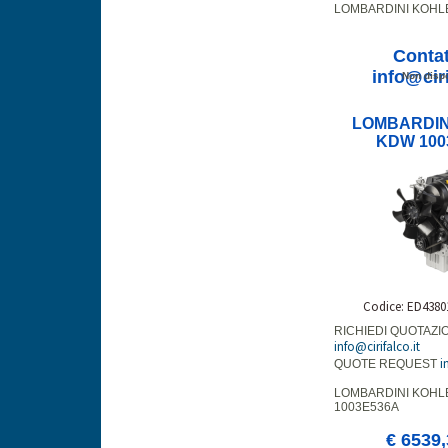
LOMBARDINI KOHL
Contat
info@ciri
Non dispo
LOMBARDIN
KDW 100
Codice: ED4380
RICHIEDI QUOTAZI
info@cirifalco.it
i
QUOTE REQUEST
LOMBARDINI KOHL
1003E536A
€ 6539