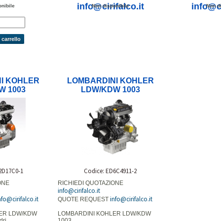
info@cirifalco.it
info@ci
nibile
Non disponibile
Non di
 carrello
I KOHLER
LOMBARDINI KOHLER
W 1003
LDW/KDW 1003
2D17C0-1
Codice: ED6C4911-2
ONE
RICHIEDI QUOTAZIONE
info@cirifalco.it
nfo@cirifalco.it
info@cirifalco.it
QUOTE REQUEST
ER LDW/KDW
LOMBARDINI KOHLER LDW/KDW
dri
1003