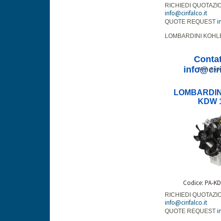
RICHIEDI QUOTAZI
info@cirifalco.it
i
QUOTE REQUEST
LOMBARDINI KOHL
Contat
info@ciri
Non dispo
LOMBARDIN
KDW 
Codice: PA-K
RICHIEDI QUOTAZI
info@cirifalco.it
i
QUOTE REQUEST