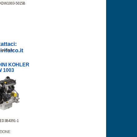
-KDW1003-5015B
attaci:
rifalco.it
sponibile
INI KOHLER
 1003
 ED3B4391-1
ZIONE