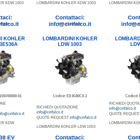
ER KDW 1003
LOMBARDINI KOHLER KDW 1003
LOMBARDINI KO
taci:
Contattaci:
Cont
falco.it
info@cirifalco.it
info@ci
nibile
Non disponibile
Non di
I KOHLER
LOMBARDINI KOHLER
LOMBARD
3E536A
LDW 1003
LDW
10SV00000-01
Codice: ED3G80C0-2
Codice:
ONE
RICHIEDI QUOTA
RICHIEDI QUOTAZIONE
info@cirifalco.it
info@cirifalco.it
nfo@cirifalco.it
QUOTE REQUES
info@cirifalco.it
QUOTE REQUEST
ER KDW
LOMBARDINI KO
LOMBARDINI KOHLER LDW 1003
,38 EV
Contattaci:
Cont