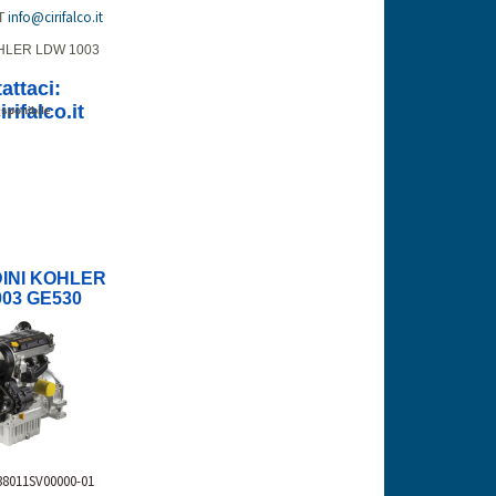
info@cirifalco.it
T
HLER LDW 1003
attaci:
rifalco.it
sponibile
INI KOHLER
03 GE530
38011SV00000-01