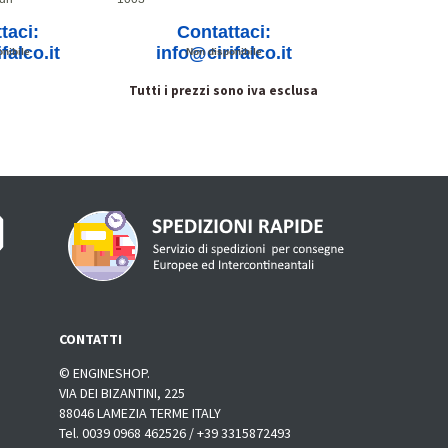
taci:
Contattaci:
falco.it
info@cirifalco.it
nibile
Non disponibile
Tutti i prezzi sono iva esclusa
CONTATTI
© ENGINESHOP.
VIA DEI BIZANTINI, 225
88046 LAMEZIA TERME ITALY
Tel. 0039 0968 462526 / +39 3315872493