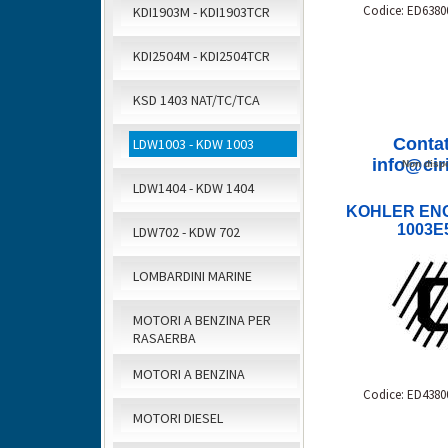
Codice: ED6380
KDI1903M - KDI1903TCR
KDI2504M - KDI2504TCR
KSD 1403 NAT/TC/TCA
Contat
LDW1003 - KDW 1003
info@ciri
Non dispo
LDW1404 - KDW 1404
KOHLER EN
1003E
LDW702 - KDW 702
LOMBARDINI MARINE
MOTORI A BENZINA PER
RASAERBA
MOTORI A BENZINA
Codice: ED4380
MOTORI DIESEL