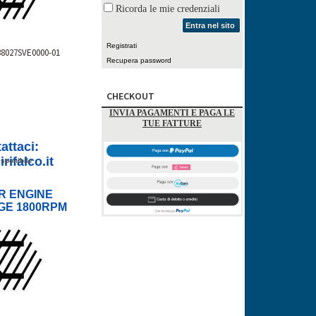
Ricorda le mie credenziali
Entra nel sito
Registrati
38027SVE0000-01
Recupera password
CHECKOUT
INVIA PAGAMENTI E PAGA LE
TUE FATTURE
attaci:
rifalco.it
sponibile
R ENGINE
GE 1800RPM