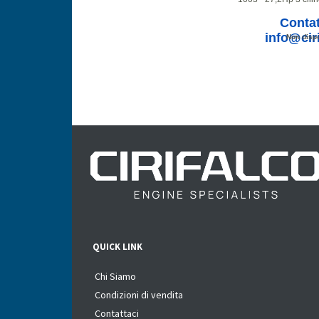
Contat
info@ciri
Non dispo
QUICK LINK
Chi Siamo
Condizioni di vendita
Contattaci