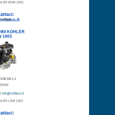
HLER KDW 1003
attaci:
rifalco.it
sponibile
INI KOHLER
 1003
 ED4C10C1-1
ZIONE
info@cirifalco.it
T
HLER LDW 1003
attaci: