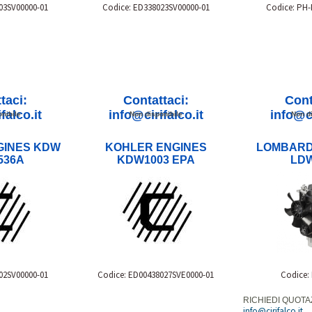
03SV00000-01
Codice: ED338023SV00000-01
Codice: PH
taci:
Contattaci:
Cont
falco.it
info@cirifalco.it
info@ci
nibile
Non disponibile
Non di
GINES KDW
KOHLER ENGINES
LOMBARD
536A
KDW1003 EPA
LDW
02SV00000-01
Codice: ED00438027SVE0000-01
Codice:
RICHIEDI QUOTA
info@cirifalco.it