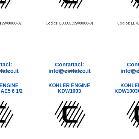
13SV00000-02
Codice: ED338059SV00000-01
Codice: ED4
taci:
Contattaci:
Cont
falco.it
info@cirifalco.it
info@ci
nibile
Non disponibile
Non di
ENGINE
KOHLER ENGINE
KOHLE
AE5 6 1/2
KDW1003
KDW1003