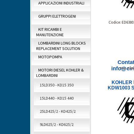
APPLICAZIONI INDUSTRIALI
GRUPPI ELETTROGENI
Codice: ED6380
KIT RICAMBI E
MANUTENZIONE
LOMBARDINI LONG BLOCKS
REPLACEMENT SOLUTION
MOTOPOMPA
Contat
info@ciri
Non dispo
MOTORI DIESEL KOHLER &
LOMBARDINI
KOHLER 
15LD350 - KD15 350
KDW1003 S
15LD440 - KD15 440
25LD425/2 - KD425/2
9LD625/2 - KD625/2