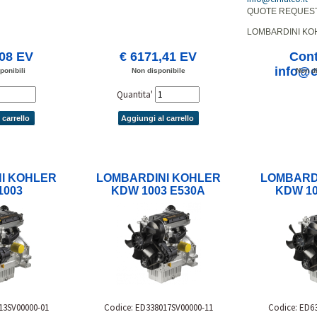
QUOTE REQUES
LOMBARDINI KO
,08 EV
€ 6171,41 EV
Cont
info@ci
ponibili
Non disponibile
Non di
Quantita'
 carrello
Aggiungi al carrello
I KOHLER
LOMBARDINI KOHLER
LOMBARD
1003
KDW 1003 E530A
KDW 10
13SV00000-01
Codice: ED338017SV00000-11
Codice: ED6