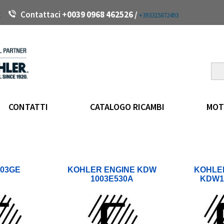
t
Contattaci +
0039 0968 462526 /
+393315872493
CONTATTI
CATALOGO RICAMBI
MOT
03GE
KOHLER ENGINE KDW
KOHLE
1003E530A
KDW1