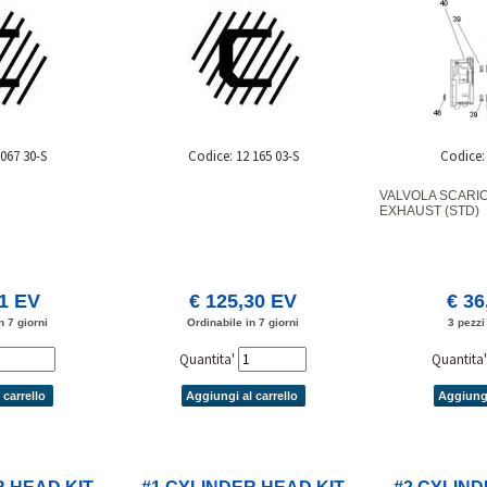
734S)
 067 30-S
Codice: 12 165 03-S
Codice: 
VALVOLA SCARIC
EXHAUST (STD)
01 EV
€ 125,30 EV
€ 36
n 7 giorni
Ordinabile in 7 giorni
3 pezzi
Quantita'
Quantita
 carrello
Aggiungi al carrello
Aggiungi