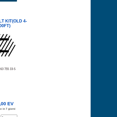
T KIT(OLD 4-
00FT)
63 755 33-S
,00 EV
e in 7 giorni