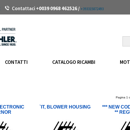
t
Contattaci +
0039 0968 462526 /
+393315872493
CONTATTI
CATALOGO RICAMBI
MOT
Pagina 1 
LECTRONIC
`IT, BLOWER HOUSING
*** NEW COD
RNOR
** RE
RECTIFIER 
W/