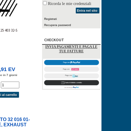
Ricorda le mie credenziali
Entra nel sito
Registrati
Recupera password
25 403 32-S
CHECKOUT
INVIA PAGAMENTI E PAGA LE
TUE FATTURE
,91 EV
e in 7 giorni
'
 al carrello
TO 32 016 01-
E, EXHAUST
STD)