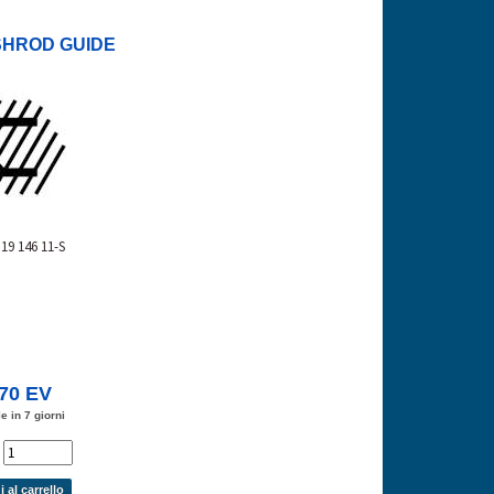
SHROD GUIDE
19 146 11-S
,70 EV
e in 7 giorni
'
 al carrello