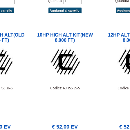
Quantita'
Quantita
 carrello
Aggiungi al carrello
Aggiungi
GH ALT(OLD
10HP HIGH ALT KIT(NEW
12HP ALT 
 FT)
8,000 FT)
8,0
 755 36-S
Codice: 63 755 35-S
Codice: 
00 EV
€ 52,00 EV
€ 52