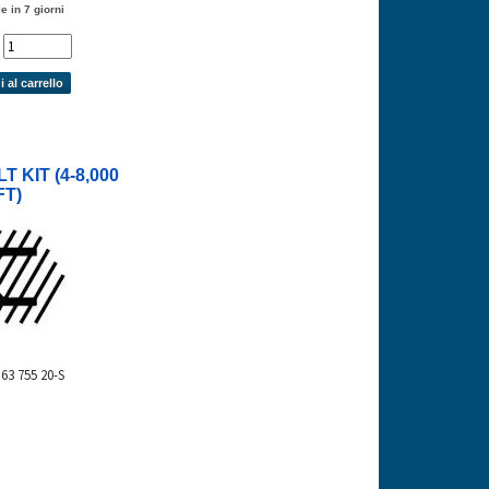
e in 7 giorni
'
 al carrello
T KIT (4-8,000
FT)
63 755 20-S