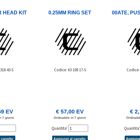
R HEAD KIT
0.25MM RING SET
00ATE, PU
 318 43-S
Codice: 63 108 17-S
Codice: 
69 EV
€ 57,00 EV
€ 2
n 7 giorni
Ordinabile in 7 giorni
Ordinabil
Quantita'
Quantita
 carrello
Aggiungi al carrello
Aggiungi