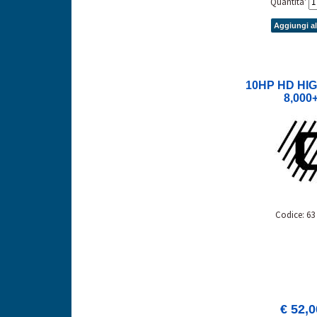
Quantita'
Aggiungi al
10HP HD HI
8,000+
Codice: 63
€ 52,