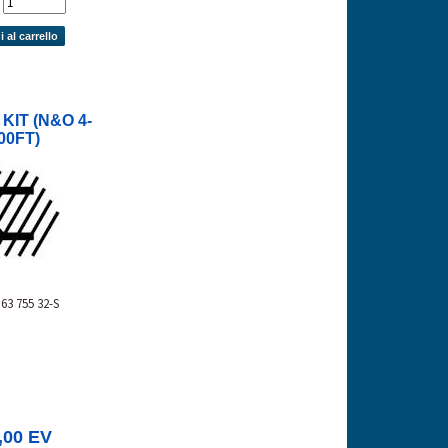
'
 al carrello
KIT (N&O 4-
00FT)
63 755 32-S
,00 EV