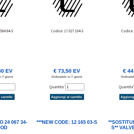
 584 84-S
Codice: 17 027 104-S
Codice: 
30 EV
€ 73,50 EV
€ 44
n 7 giorni
Ordinabile in 7 giorni
Ordinabil
Quantita'
Quantita
 carrello
Aggiungi al carrello
Aggiungi
O 24 067 34-
***NEW CODE: 12 165 03-S
**SOSTITUI
ROD
S** VALV
NECTING-
(