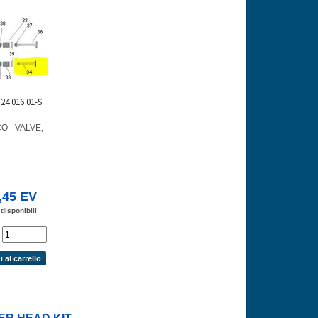
24 016 01-S
O - VALVE,
,45 EV
 disponibili
'
 al carrello