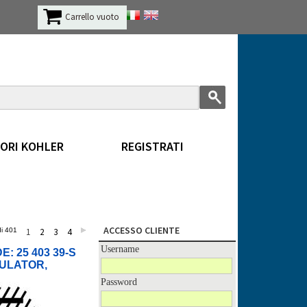
Carrello vuoto
ORI KOHLER
REGISTRATI
ACCESSO CLIENTE
di 401
1
2
3
4
Username
E: 25 403 39-S
GULATOR,
(20-30AMP,FW
Password
OVP)