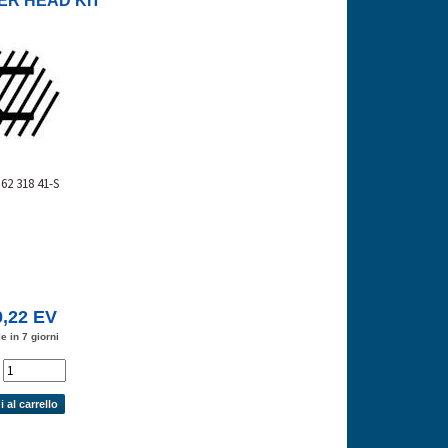
ER HEAD KIT
62 318 41-S
0,22 EV
e in 7 giorni
'
 al carrello