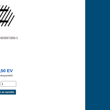
D0035871850-S
,50 EV
 disponibili
'
 al carrello