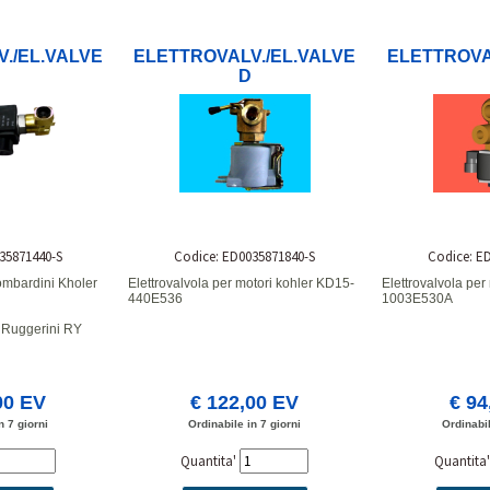
./EL.VALVE
ELETTROVALV./EL.VALVE
ELETTROVA
D
35871440-S
Codice: ED0035871840-S
Codice: E
ombardini Kholer
Elettrovalvola per motori kohler KD15-
Elettrovalvola pe
440E536
1003E530A
Ruggerini RY
00 EV
€ 122,00 EV
€ 94
n 7 giorni
Ordinabile in 7 giorni
Ordinabil
Quantita'
Quantita