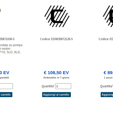
35871030-S
Codice: ED0035872120-S
Codice: E
montata su pompa
r motori
77/2, 5LD, 9LD,
00 EV
€ 108,50 EV
€ 89
ponibili
Ordinabile in 7 giorni
1 pezzi
Quantita'
Quantita
 carrello
Aggiungi al carrello
Aggiungi