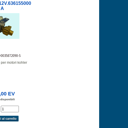
2V.636155000
A
D0035872090-S
. per motori kohler
,00 EV
 disponibili
'
 al carrello