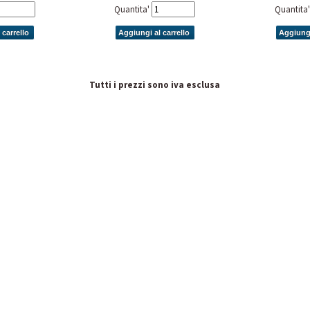
Quantita'
Quantita
 carrello
Aggiungi al carrello
Aggiungi
Tutti i prezzi sono iva esclusa