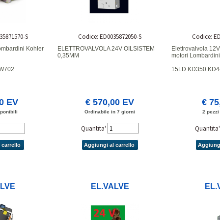
35871570-S
Codice: ED0035872050-S
Codice: E
ombardini Kohler
ELETTROVALVOLA 24V OILSISTEM
Elettrovalvola 12V
0,35MM
motori Lombardini
DW702
15LD KD350 KD4
00 EV
€ 570,00 EV
€ 75
ponibili
Ordinabile in 7 giorni
2 pezzi
Quantita'
Quantita
 carrello
Aggiungi al carrello
Aggiungi
ALVE
EL.VALVE
EL.