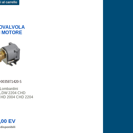
 al carrello
OVALVOLA
I MOTORE
D0035871420-S
 Lombardini
i LDW 2204 CHD
CHD 2004 CHD 2204
,00 EV
 disponibili