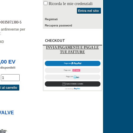
Ricorda le mie credenziali
Entra nel sito
Registrati
D0035871380-S
Recupera password
 antireverse per
:
CHECKOUT
40
INVIA PAGAMENTI E PAGA LE
TUE FATTURE
,00 EV
 disponibili
'
 al carrello
VALVE