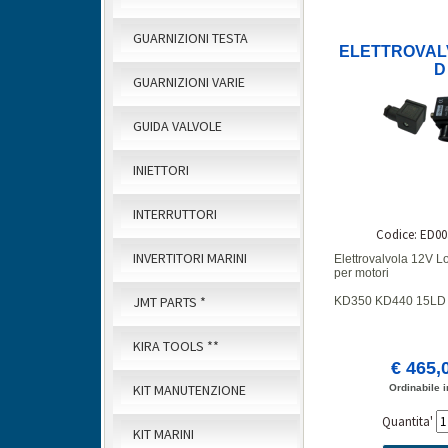
GUARNIZIONI TESTA
ELETTROVALV
D
GUARNIZIONI VARIE
GUIDA VALVOLE
INIETTORI
INTERRUTTORI
Codice: ED00
INVERTITORI MARINI
Elettrovalvola 12V L
per motori
JMT PARTS *
KD350 KD440 15LD 
KIRA TOOLS **
€ 465,
KIT MANUTENZIONE
Ordinabile i
Quantita'
KIT MARINI