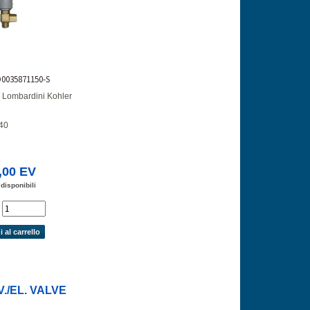
D0035871150-S
V Lombardini Kohler
40
,00 EV
 disponibili
'
 al carrello
./EL. VALVE