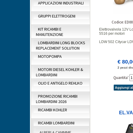
APPLICAZIONI INDUSTRIALI
GRUPPI ELETTROGENI
Codice: ED00
KIT RICAMBI E
Elettrovalvola 12V L
5516 per motori
MANUTENZIONE
LDW 502 Citycar L
LOMBARDINI LONG BLOCKS
REPLACEMENT SOLUTION
MOTOPOMPA
€ 80,
2 pezzi dis
MOTORI DIESEL KOHLER &
LOMBARDINI
Quantita'
OLIO E ANTIGELO REHLKO
Aggiungi al
PROMOZIONE RICAMBI
LOMBARDINI 2026
RICAMBI KOHLER
EL.V
RICAMBI LOMBARDINI
ALBERI A CAMMME