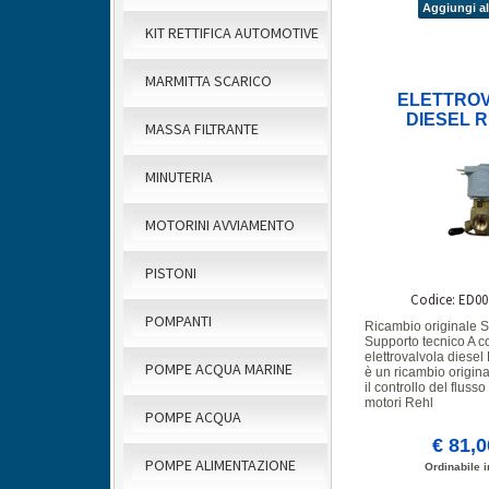
Aggiungi al
KIT RETTIFICA AUTOMOTIVE
MARMITTA SCARICO
ELETTRO
DIESEL 
MASSA FILTRANTE
KOHLER-LO
15LD/K
MINUTERIA
ED00358
MOTORINI AVVIAMENTO
PISTONI
Codice: ED00
POMPANTI
Ricambio originale 
Supporto tecnico A c
elettrovalvola dies
POMPE ACQUA MARINE
è un ricambio origina
il controllo del fluss
motori Rehl
POMPE ACQUA
€ 81,
POMPE ALIMENTAZIONE
Ordinabile i