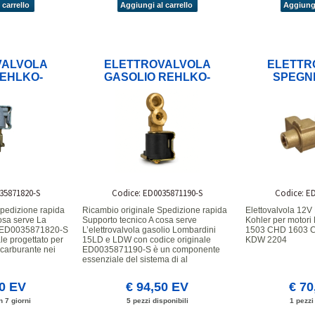
 carrello
Aggiungi al carrello
Aggiungi
VALVOLA
ELETTROVALVOLA
ELETTR
REHLKO-
GASOLIO REHLKO-
SPEGN
MBARDINI
KOHLER-LOMBARDINI
D15 -
15LD/LDW -
71820-S
ED0035871190-S
35871820-S
Codice: ED0035871190-S
Codice: E
Spedizione rapida
Ricambio originale Spedizione rapida
Elettovalvola 12V
osa serve La
Supporto tecnico A cosa serve
Kohler per motor
el ED0035871820-S
L’elettrovalvola gasolio Lombardini
1503 CHD 1603 
le progettato per
15LD e LDW con codice originale
KDW 2204
o carburante nei
ED0035871190-S è un componente
essenziale del sistema di al
00 EV
€ 94,50 EV
€ 70
n 7 giorni
5 pezzi disponibili
1 pezzi