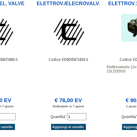
EL. VALVE
ELETTROV./ELECROVALV.
ELETTROV.1
35871860-S
Codice: ED0035871810-S
Codice: E
Elettrovalvola 12v
15LD350/S
00 EV
€ 76,00 EV
€ 90
n 7 giorni
Ordinabile in 7 giorni
1 pezzi
Quantita'
Quantita
 carrello
Aggiungi al carrello
Aggiungi