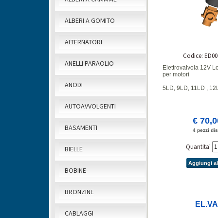
ALBERI A GOMITO
ALTERNATORI
Codice: ED00
ANELLI PARAOLIO
Elettrovalvola 12V L
per motori
ANODI
5LD, 9LD, 11LD , 12
AUTOAVVOLGENTI
€ 70,
BASAMENTI
4 pezzi dis
Quantita'
BIELLE
Aggiungi al
BOBINE
BRONZINE
EL.V
CABLAGGI