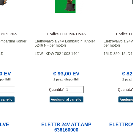
35871050-S
Codice: ED0035871350-S
Codice: E
ombardini Kohler
Elettrovalvola 24V Lombardini Kholer
Elettrovalvola 24
5246 NF per motori
per motori
LD
LDW - KDW 702 1003 1404
15LD 350, 15LD4
00 EV
€ 93,00 EV
€ 82
ponibili
1 pezzi disponibili
2 pezzi
Quantita'
Quantita
 carrello
Aggiungi al carrello
Aggiungi
ALVE
ELETTR.24V ATT.AMP
ELETTROV
636160000