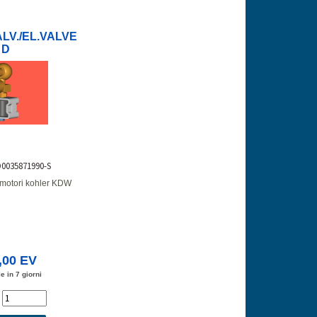
LV./EL.VALVE
D
D0035871990-S
r motori kohler KDW
,00 EV
e in 7 giorni
'