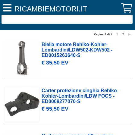
RICAMBIEMOTORI.IT
Pagina 1 di 2
1
2
Biella motore Rehlko-Kohler-
Lombardini/LDW502-KDW502 -
ED0015263640-S
€ 85,50 EV
Carter protezione cinghia Rehlko-
Kohler-Lombardini/LDW FOCS -
ED0069277070-S
€ 55,50 EV