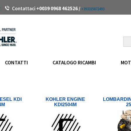
t
Contattaci +
0039 0968 462526 /
+393315872493
CONTATTI
CATALOGO RICAMBI
MOT
ESEL KDI
KOHLER ENGINE
LOMBARDIN
4M
KDI2504M
2