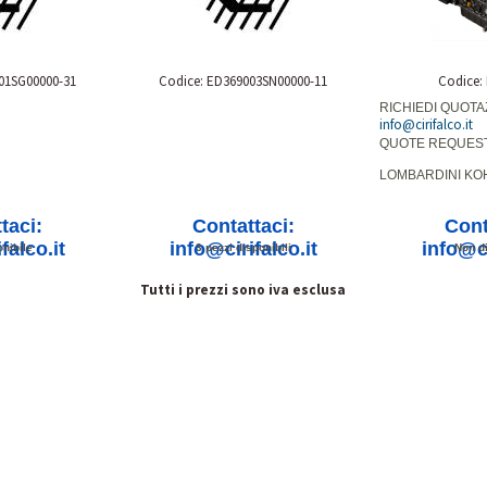
01SG00000-31
Codice: ED369003SN00000-11
Codice:
RICHIEDI QUOTA
info@cirifalco.it
QUOTE REQUES
LOMBARDINI KO
taci:
Contattaci:
Cont
falco.it
info@cirifalco.it
info@ci
nibile
3 pezzi disponibili
Non di
Tutti i prezzi sono iva esclusa