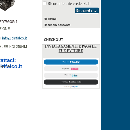
Ricorda le mie credenziali
Entra nel sito
Registrati
 ED795085-1
Recupera password
ZIONE
info@cirifalco.it
T
CHECKOUT
INVIA PAGAMENTI E PAGA LE
HLER KDI 2504M
TUE FATTURE
attaci:
rifalco.it
sponibile