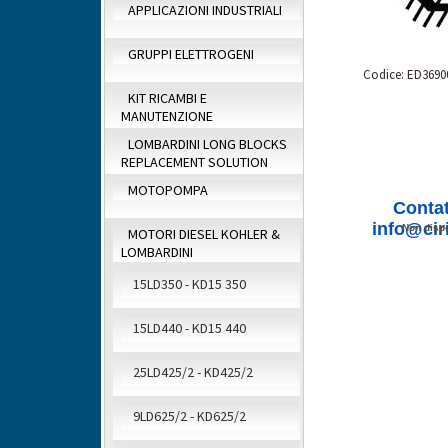
APPLICAZIONI INDUSTRIALI
GRUPPI ELETTROGENI
Codice: ED3690
KIT RICAMBI E
MANUTENZIONE
LOMBARDINI LONG BLOCKS
REPLACEMENT SOLUTION
MOTOPOMPA
Contat
info@ciri
Non dispo
MOTORI DIESEL KOHLER &
LOMBARDINI
15LD350 - KD15 350
15LD440 - KD15 440
25LD425/2 - KD425/2
9LD625/2 - KD625/2