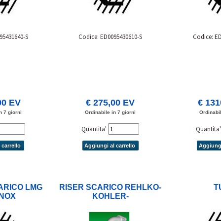
95431640-S
Codice: ED0095430610-S
Codice: E
00 EV
€ 275,00 EV
€ 131
n 7 giorni
Ordinabile in 7 giorni
Ordinabil
Quantita'
Quantita
 carrello
Aggiungi al carrello
Aggiungi
CARICO LMG
RISER SCARICO REHLKO-
T
INOX
KOHLER-
LOMBARDINI/LDW
MARINE - ED0095430690-S