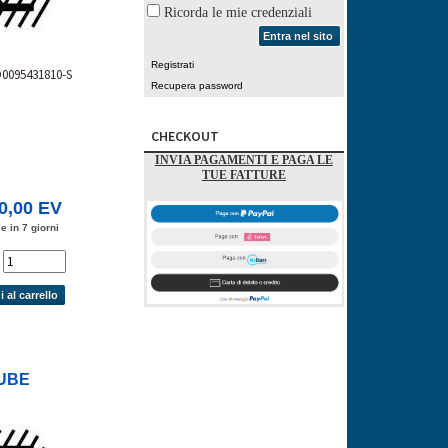
Ricorda le mie credenziali
Entra nel sito
Registrati
D0095431810-S
Recupera password
CHECKOUT
INVIA PAGAMENTI E PAGA LE
TUE FATTURE
0,00 EV
e in 7 giorni
'
 al carrello
UBE