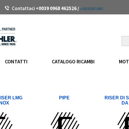
t
Contattaci +
0039 0968 462526 /
+393315872493
CONTATTI
CATALOGO RICAMBI
MOT
ISER LMG
PIPE
RISER DI 
INOX
DA 