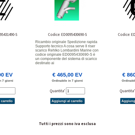
95431490-S
Codice: ED0095430690-S
Codice: E
Ricambio originale Spedizione rapida
Supporto tecnico A cosa serve Il riser
scarico Rehlko Lombardini Marine con
codice originale ED0095430690-S è
un componente del sistema di scarico
destinato ai
00 EV
€ 465,00 EV
€ 86
n 7 giorni
Ordinabile in 7 giorni
Ordinabil
Quantita'
Quantita
 carrello
Aggiungi al carrello
Aggiungi
Tutti i prezzi sono iva esclusa