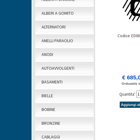
ALBERI A GOMITO
ALTERNATORI
Codice: ED00
ANELLI PARAOLIO
ANODI
AUTOAVVOLGENTI
€ 685,
BASAMENTI
Ordinabile i
Quantita'
BIELLE
Aggiungi al
BOBINE
BRONZINE
CABLAGGI