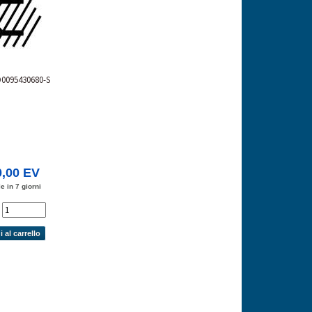
D0095430680-S
0,00 EV
e in 7 giorni
'
 al carrello