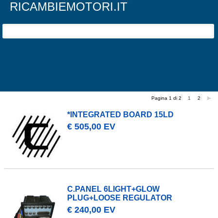
RICAMBIEMOTORI.IT
Su questo sito vengono utilizzati alcuni cookie.
Continuando la navigazione sul sito, date il vostro consenso ad
accettare i cookies.
Continua la navigazione
Visualizza altre informazioni
Pagina 1 di 2
1
2
*INTEGRATED BOARD 15LD
€ 505,00 EV
C.PANEL 6LIGHT+GLOW
PLUG+LOOSE REGULATOR
€ 240,00 EV