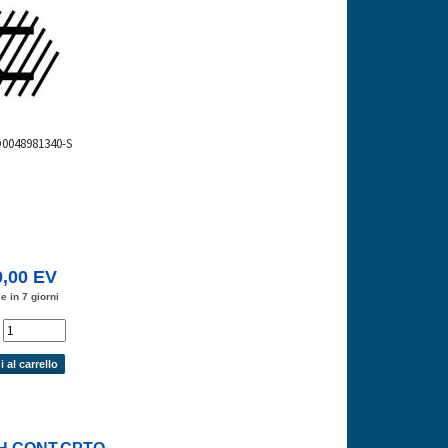
D0048981340-S
0,00 EV
e in 7 giorni
'
 al carrello