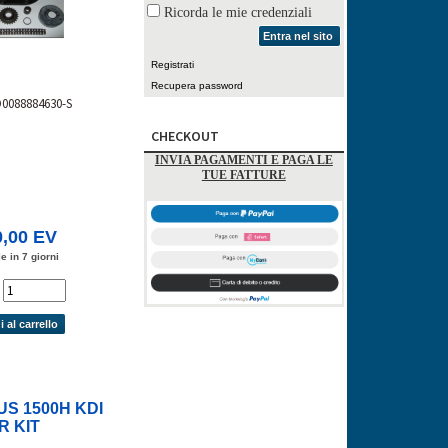
Ricorda le mie credenziali
Entra nel sito
Registrati
Recupera password
D0088884630-S
CHECKOUT
INVIA PAGAMENTI E PAGA LE
TUE FATTURE
0,00 EV
e in 7 giorni
'
 al carrello
S 1500H KDI
R KIT