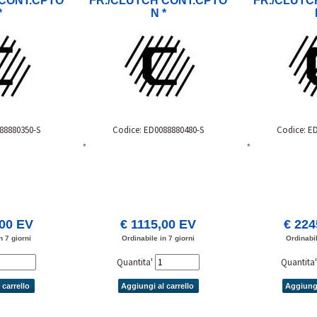
 CONT.CPTO
FR./CLUTCH CONT.CPTO
FR./CLUTC
*
N *
88880350-S
Codice: ED0088880480-S
Codice: E
*
*
,00 EV
€ 1115,00 EV
€ 224
n 7 giorni
Ordinabile in 7 giorni
Ordinabil
Quantita'
Quantita
 carrello
Aggiungi al carrello
Aggiungi