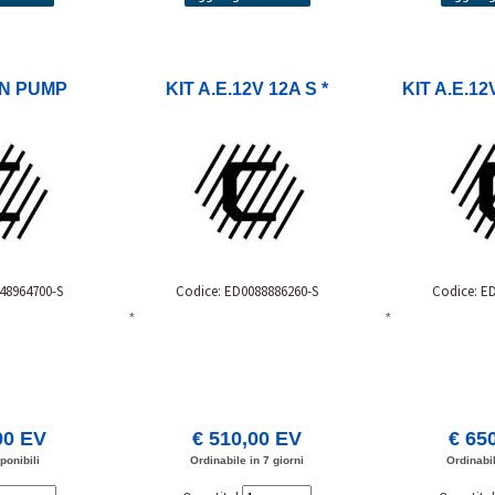
ON PUMP
KIT A.E.12V 12A S *
KIT A.E.12V
48964700-S
Codice: ED0088886260-S
Codice: E
*
*
00 EV
€ 510,00 EV
€ 65
ponibili
Ordinabile in 7 giorni
Ordinabil