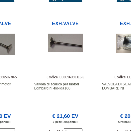
ALVE
EXH.VALVE
EXH
96850270-S
Codice: ED0096850310-S
Codice: E
r motori
Valvola di scarico per motori
VALVOLA DI SCA
Lombardini 4ld-lda100
LOMBARDINI
90 EV
€ 21,60 EV
€ 20
ponibili
3 pezzi disponibili
Ordinabil