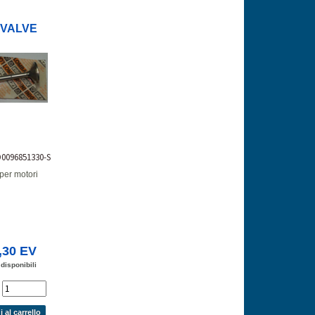
.VALVE
D0096851330-S
 per motori
,30 EV
 disponibili
'
 al carrello