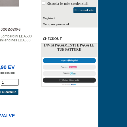
Ricorda le mie credenziali
Entra nel sito
Registrati
Recupera password
D0096850390-S
ri Lombardini LDA530
CHECKOUT
dini engines LDA530
INVIA PAGAMENTI E PAGA LE
TUE FATTURE
,90 EV
 disponibili
'
 al carrello
.VALVE