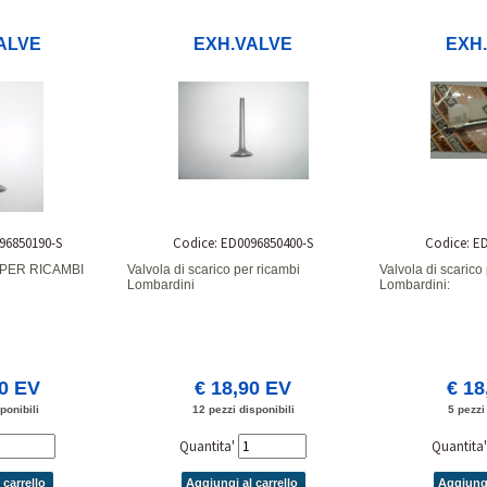
ALVE
EXH.VALVE
EXH
96850190-S
Codice: ED0096850400-S
Codice: E
PER RICAMBI
Valvola di scarico per ricambi
Valvola di scarico
Lombardini
Lombardini:
70 EV
€ 18,90 EV
€ 18
ponibili
12 pezzi disponibili
5 pezzi
Quantita'
Quantita
 carrello
Aggiungi al carrello
Aggiungi