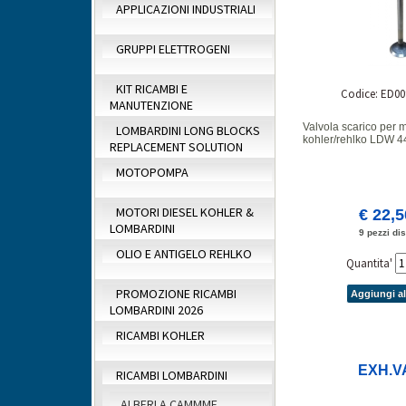
APPLICAZIONI INDUSTRIALI
GRUPPI ELETTROGENI
KIT RICAMBI E
Codice: ED00
MANUTENZIONE
Valvola scarico per m
LOMBARDINI LONG BLOCKS
kohler/rehlko LDW 
REPLACEMENT SOLUTION
MOTOPOMPA
MOTORI DIESEL KOHLER &
€ 22,
LOMBARDINI
9 pezzi dis
OLIO E ANTIGELO REHLKO
Quantita'
PROMOZIONE RICAMBI
Aggiungi al
LOMBARDINI 2026
RICAMBI KOHLER
EXH.V
RICAMBI LOMBARDINI
ALBERI A CAMMME