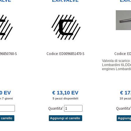
ALVE
EXH.VALVE
EXH
96850760-S
Codice: ED0096851470-S
Codice: E
Valvola di scarico
Lombardini 6LDDra
engines Lombardi
90 EV
€ 13,10 EV
€ 17
n 7 giorni
5 pezzi disponibili
10 pezzi
Quantita'
Quantita
 carrello
Aggiungi al carrello
Aggiungi