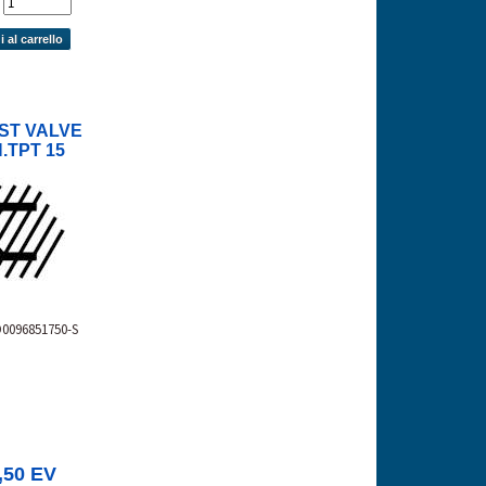
'
 al carrello
ST VALVE
.TPT 15
D0096851750-S
,50 EV