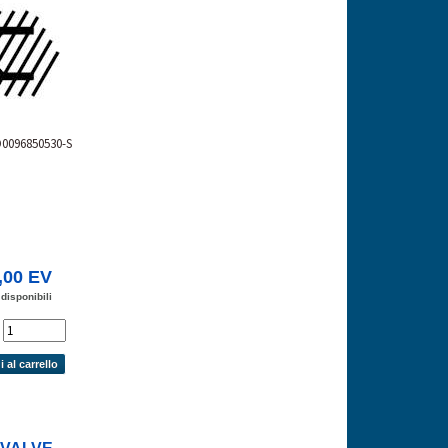
D0096850530-S
,00 EV
 disponibili
'
 al carrello