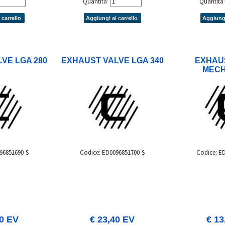
Quantita'
Quantita
 carrello
Aggiungi al carrello
Aggiungi
VE LGA 280
EXHAUST VALVE LGA 340
EXHAU
MECH
96851690-S
Codice: ED0096851700-S
Codice: E
90 EV
€ 23,40 EV
€ 13