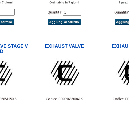
n 7 giorni
Ordinabile in 7 giorni
7 pezzi
Quantita'
Quantita
 carrello
Aggiungi al carrello
Aggiungi
VE STAGE V
EXHAUST VALVE
EXHAU
LD
96851950-S
Codice: ED0096850040-S
Codice: E