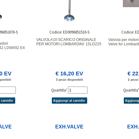
96851870-S
Codice: ED0096851510-S
Codice: E
VALVOLA DI SCARICO ORIGINALE
Valvola per moto
otori
PER MOTORI LOMBARDINI: 15LD225
Valve for Lombar
442 LDW492 E4
50 EV
€ 16,20 EV
€ 22
ponibili
3 pezzi disponibili
2 pezzi
Quantita'
Quantita
 carrello
Aggiungi al carrello
Aggiungi
ALVE
EXH.VALVE
EXH