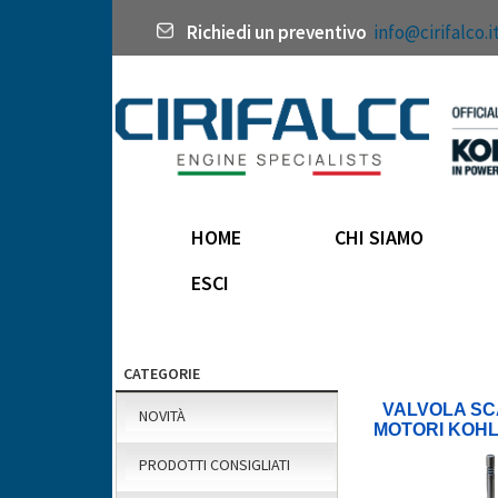
Richiedi un preventivo
info@cirifalco.i
HOME
CHI SIAMO
ESCI
CATEGORIE
VALVOLA SC
NOVITÀ
MOTORI KOH
LDW 442 L
PRODOTTI CONSIGLIATI
LDW48