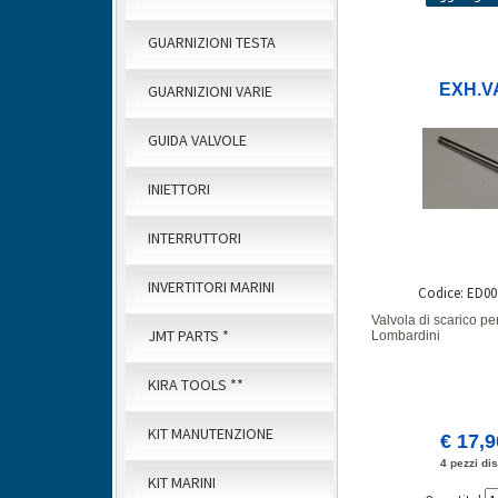
GUARNIZIONI TESTA
EXH.V
GUARNIZIONI VARIE
GUIDA VALVOLE
INIETTORI
INTERRUTTORI
INVERTITORI MARINI
Codice: ED00
Valvola di scarico pe
JMT PARTS *
Lombardini
KIRA TOOLS **
KIT MANUTENZIONE
€ 17,
4 pezzi dis
KIT MARINI