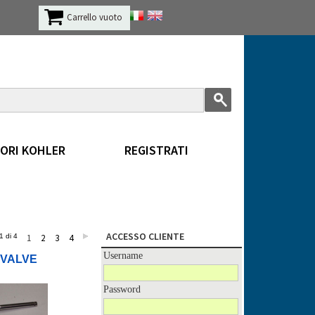
Carrello vuoto
ORI KOHLER
REGISTRATI
ACCESSO CLIENTE
1 di 4
1
2
3
4
Username
 VALVE
Password