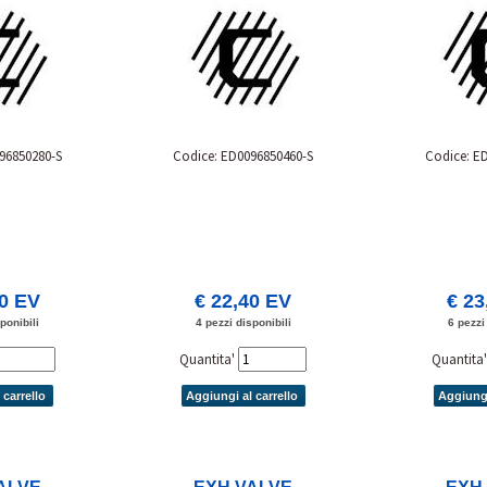
96850280-S
Codice: ED0096850460-S
Codice: E
50 EV
€ 22,40 EV
€ 23
ponibili
4 pezzi disponibili
6 pezzi
Quantita'
Quantita
 carrello
Aggiungi al carrello
Aggiungi