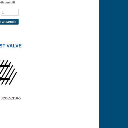
 disponibili
'
 al carrello
ST VALVE
D0096852150-S