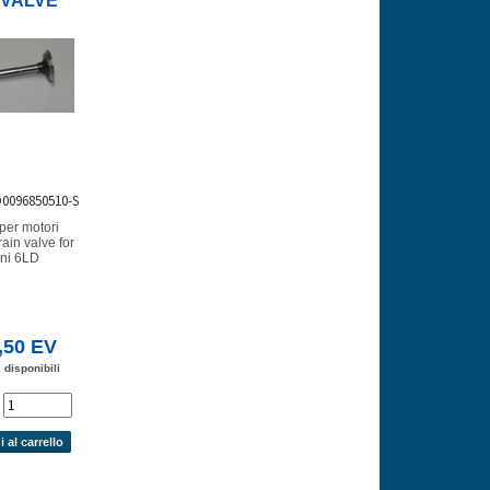
.VALVE
D0096850510-S
 per motori
in valve for
ni 6LD
,50 EV
 disponibili
'
 al carrello